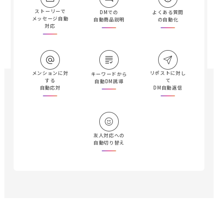
ストーリーで
DMでの
よくある質問
メッセージ自動
自動商品説明
の自動化
対応
メンションに対
リポストに対し
キーワードから
する
て
自動DM誘導
自動応対
DM自動返信
友人対応への
自動切り替え